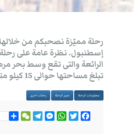
رحلة مميّزة نصحبكم من خلالها إ
إسطنبول. نظرة عامة على رحلة ج
الرائعة والتى تقع وسط بحر مر
تبلغ مساحتها حوالى 15 كيلو متر […]
معلومات الرحلة
صور الرحلة
رحلات اخرى
Sh
W
Te
M
W
T
Fa
ar
eC
leg
ess
ha
wi
ce