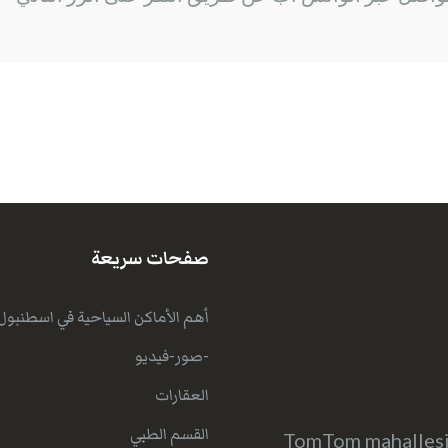
صفحات سريعة
أهم الأماكن السياحية في اسطنبول
-صور-فيديو
العقارات
القسم الطبي
TomTom mahallesi 