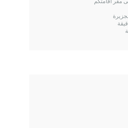
ى مقر أقامتكم
لجزيرة
ة