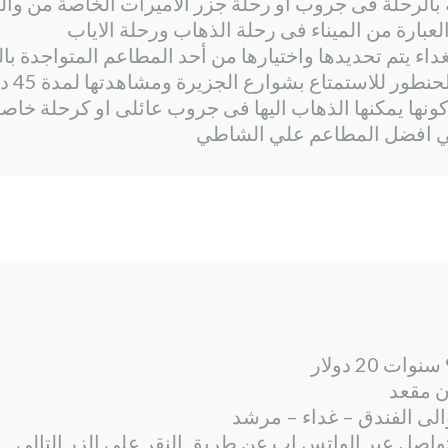
 بالرحلة فى جروب او رحلة جزر الاميرات الخاصة من وال
بارة من الميناء فى رحلة الذهاب ورحلة الاياب
اء يتم تحديدها واختيارها من أحد المطاعم المتواجدة با
ور للاستمتاع بشوارع الجزيرة ومشاهدتها لمدة 45 دقيقة
كونها يمكنها الذهاب اليها فى جروب عائلى او كرحلة خاص
في افضل المطاعم علي الشاطي
لى الفندق – غداء – مرشد
واصل عبر الواتس اب عن طريق النقر على الزر التالي