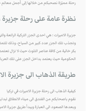
e
ha
ra
en
ts
tte
bo
رحلة مميّزة نصحبكم من خلالها إلى أجمل معالم جزر
t
m
ge
Ap
r
ok
r
p
نظرة عامة على رحلة جزيرة 
وتجذب تلك الجزر عدد كبير من السياح، وذلك للتمتع 
بكر خالية من كافة عناصر التلوث حيث لا تزال تعتمد 
الحكومية حيث يعتمد بداخل الجزر على تلك العربات
طريقة الذهاب الى جزيرة الا
كيفية الذهاب الى رحلة جزيرة الاميرات في تركيا
نقوم باصحابكم من الفندق الى ميناء الانطلاق لبداية الرح
وبعدها الصعود الى العبارة ويبدأ طريق جزيرة الامي