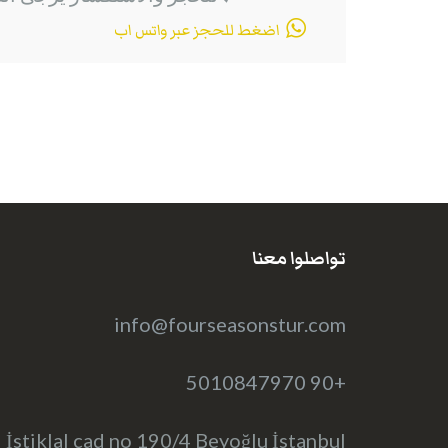
اضغط للحجز عبر واتس اب
تواصلوا معنا
info@fourseasonstur.com
+90 5010847970
İstiklal cad no 190/4 Beyoğlu İstanbul