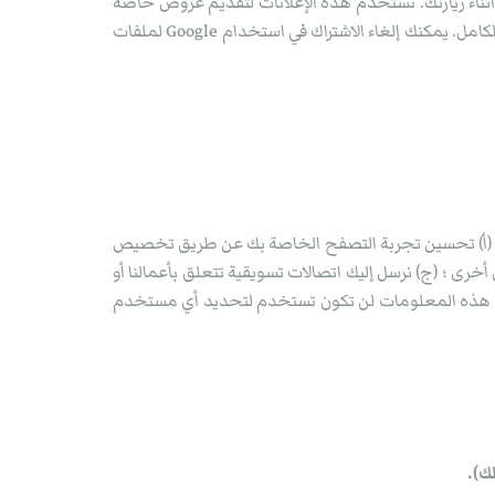
ثناء زيارتك. نستخدم هذه الإعلانات لتقديم عروض خاصة
إلخ لتشجيعك على العودة إلى موقعنا. لا تقلق إننا غير قادرين على التواصل معك بشكل استباقي حيث أن العملية بأكملها مجهولة بالكامل. يمكنك إلغاء الاشتراك في استخدام Google لملفات
: (أ) تحسين تجربة التصفح الخاصة بك عن طريق تخصيص
 أخرى ؛ (ج) نرسل إليك اتصالات تسويقية تتعلق بأعمالنا أو
ولكن هذه المعلومات لن تكون تستخدم لتحديد أي مستخدم
ك).