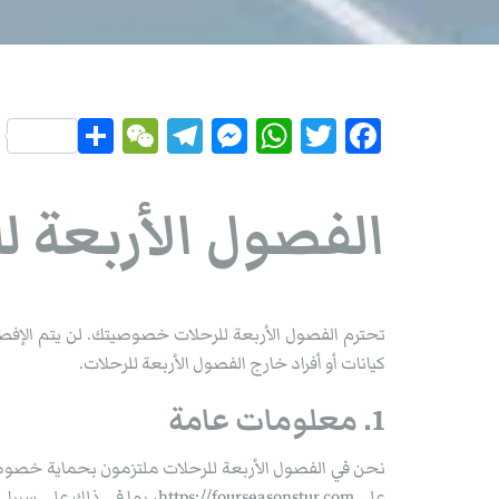
Sh
W
Te
M
W
T
Fa
ar
eC
leg
ess
ha
wi
ce
e
ha
ra
en
ts
tte
bo
الفصول الأربعة ل
t
m
ge
Ap
r
ok
r
p
تحترم الفصول الأربعة للرحلات خصوصيتك. لن يتم الإفصا
كيانات أو أفراد خارج الفصول الأربعة للرحلات.
1. معلومات عامة
نحن في الفصول الأربعة للرحلات ملتزمون بحماية خصو
على ps://fourseasonstur.com