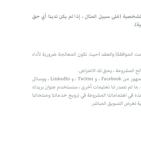
شخصية (على سبيل المثال ، إذا لم يكن لدينا أي حق
ة).
ت الموافقة) والعقد (حيث تكون المعالجة ضرورية لأداء
ح المشروعة ، يحق لك الاعتراض.
قد نجمع معلومات عنك من مصادر عامة قد تتضمن Google أو نتائج أخرى لمحركات البحث على الإنترنت ، أو بيانات متاحة للجمهور من Facebook ، و Twitter ، و LinkedIn ، ووسائل
 ما لم تصدر لنا تعليمات أخرى ، سنستخدم عنوان بريدك
ه في اهتماماتنا المشروعة في ترويج خدماتنا ومنتجاتنا
 لغرض التسويق المباشر.