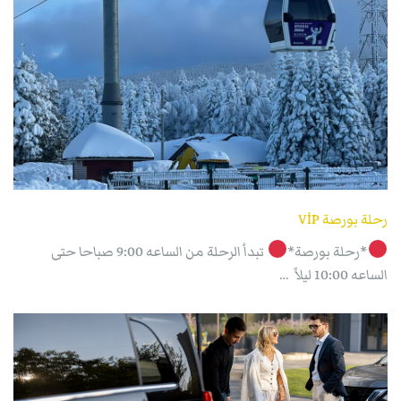
رحلة بورصة VİP
*رحلة بورصة*
تبدأ الرحلة من الساعه 9:00 صباحا حتى
الساعه 10:00 ليلاً …