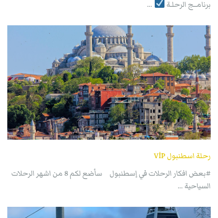
برنامــج الرحلـة
…
رحلة اسطنبول VİP
#بعض افكار الرحلات في إسطنبول سأضع لكم 8 من اشهر الرحلات
السياحية …