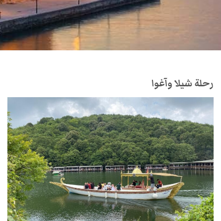
رحلة شيلا وآغوا