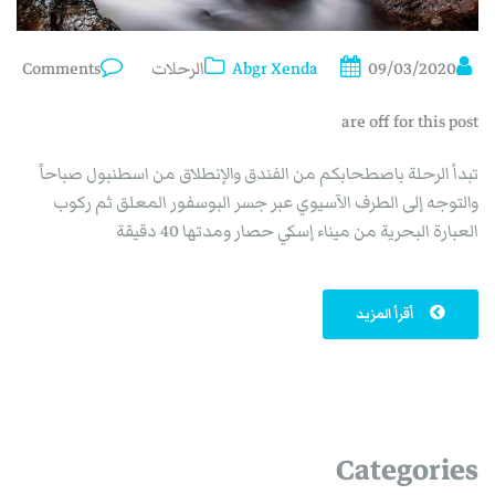
09/03/2020
Abgr Xenda
الرحلات
Comments
are off for this post
تبدأ الرحلة باصطحابكم من الفندق والإنطلاق من اسطنبول صباحاً
والتوجه إلى الطرف الآسيوي عبر جسر البوسفور المعلق ثم ركوب
العبارة البحرية من ميناء إسكي حصار ومدتها 40 دقيقة
أقرأ المزيد
Categories