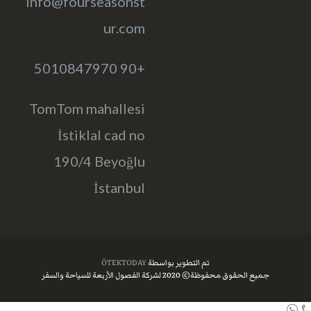
info@fourseasonst
ur.com
+90 5010847970
TomTom mahallesi
İstiklal cad no
190/4 Beyoğlu
İstanbul
تم التطوير بواسطة
ÖTEKTODAY
جميع الحقوق محفوظة© 2020 لشركة الفصول الأربعة للسياحة والسفر