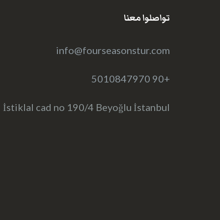
تواصلوا معنا
info@fourseasonstur.com
+90 5010847970
İstiklal cad no 190/4 Beyoğlu İstanbul