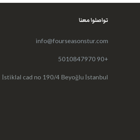
تواصلوا معنا
info@fourseasonstur.com
+90 5010847970
İstiklal cad no 190/4 Beyoğlu İstanbul