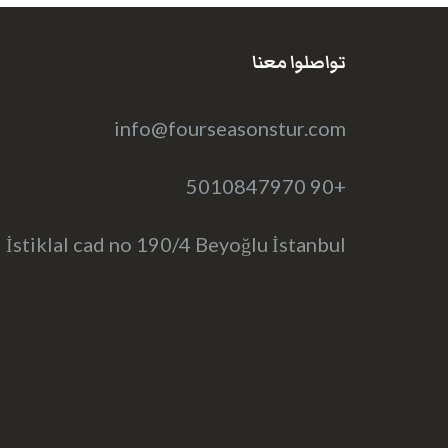
تواصلوا معنا
info@fourseasonstur.com
+90 5010847970
İstiklal cad no 190/4 Beyoğlu İstanbul