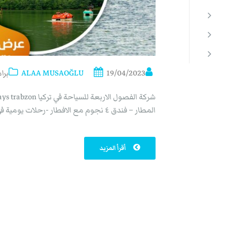
19/04/2023
ALAA MUSAOĞLU
برا
المطار – فندق ٤ نجوم مع الافطار -رحلات يومية في سيارة خاصة
أقرأ المزيد