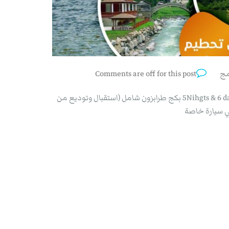
مج
Comments are off for this post
شركة الفصول الاربعة للسياحة في تركيا 5Nihgts & 6 days trabzon بكج طرابزون شامل (استقبال وتوديع من