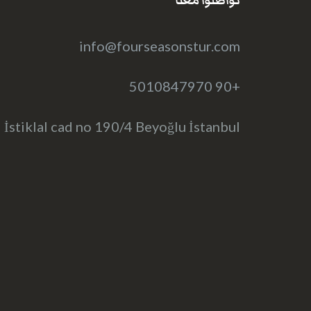
تواصلوا معنا
info@fourseasonstur.com
+90 5010847970
İstiklal cad no 190/4 Beyoğlu İstanbul