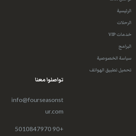
الرئيسية
الرحلات
خدمات VIP
البرامج
سياسة الخصوصية
تحميل تطبيق الهواتف
تواصلوا معنا
info@fourseasonst
ur.com
+90 5010847970