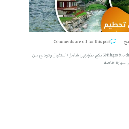
مج
Comments are off for this post
شركة الفصول الاربعة للسياحة في تركيا 5Nihgts & 6 days trabzon بكج طرابزون شامل (استقبال وتوديع من