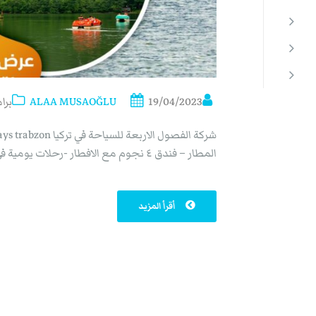
19/04/2023
ALAA MUSAOĞLU
برا
المطار – فندق ٤ نجوم مع الافطار -رحلات يومية في سيارة خاصة
أقرأ المزيد