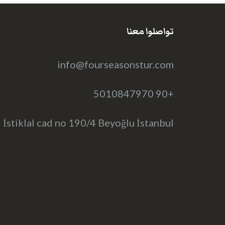
تواصلوا معنا
info@fourseasonstur.com
+90 5010847970
İstiklal cad no 190/4 Beyoğlu İstanbul