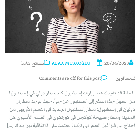
20/04/2023
ALAA MUSAOĞLU
نصائح هامة
للمسافرين
Comments are off for this post
اسئلة قد تفيدك عند زيارتك إسطنبول كم مطار دولي في إسطنبول؟
من السهل جدًا السفر إلى اسطنبول عن جواً. حيث يوجد مطاران
دوليان في إسطنبول: مطار إسطنبول الجديد في القسم الأوروبي من
المدينة ومطار صبيحة كوكجن في كورتكوي في القسم الأسيوي هل
احتاج الي فيزا قبل السفر الي تركيا؟ يعتمد على الاتفاقية بين بلدك […]