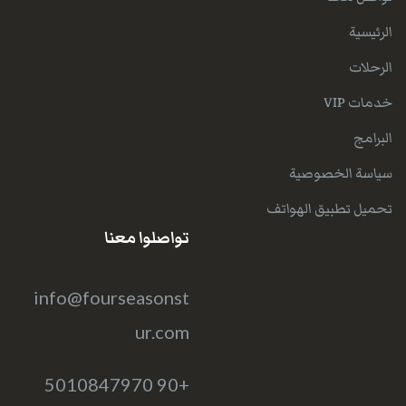
الرئيسية
الرحلات
خدمات VIP
البرامج
سياسة الخصوصية
تحميل تطبيق الهواتف
تواصلوا معنا
info@fourseasonst
ur.com
+90 5010847970