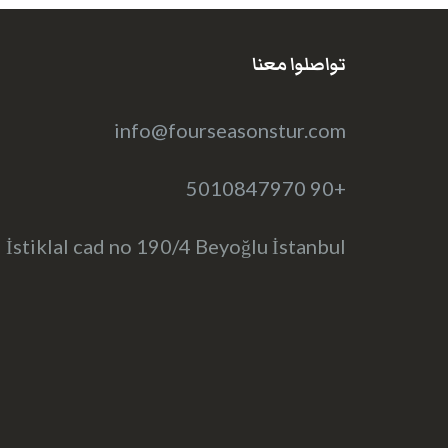
تواصلوا معنا
info@fourseasonstur.com
+90 5010847970
İstiklal cad no 190/4 Beyoğlu İstanbul