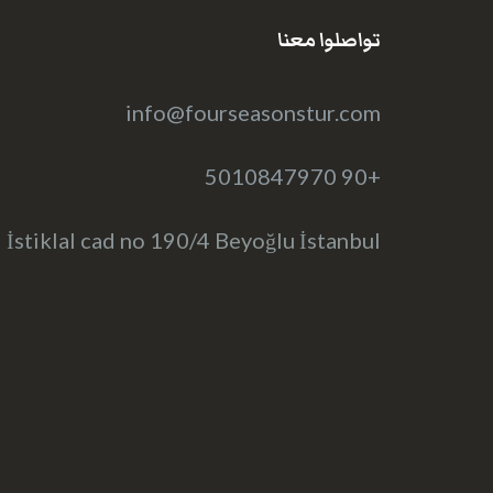
تواصلوا معنا
info@fourseasonstur.com
+90 5010847970
İstiklal cad no 190/4 Beyoğlu İstanbul