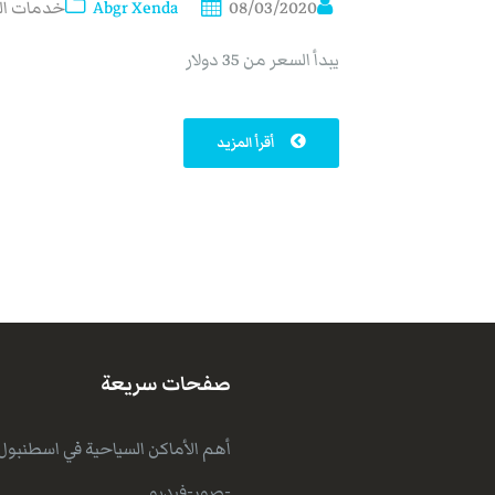
08/03/2020
Abgr Xenda
خدمات ال
يبدأ السعر من 35 دولار
أقرأ المزيد
صفحات سريعة
أهم الأماكن السياحية في اسطنبول
-صور-فيديو