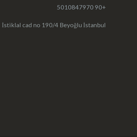
+90 5010847970
İstiklal cad no 190/4 Beyoğlu İstanbul