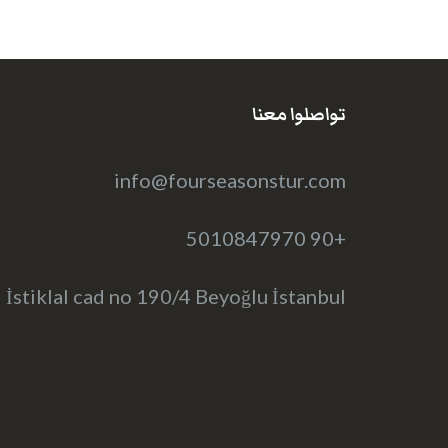
تواصلوا معنا
info@fourseasonstur.com
+90 5010847970
İstiklal cad no 190/4 Beyoğlu İstanbul